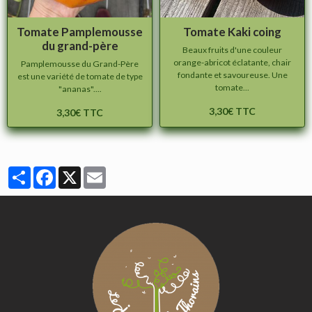
Tomate Pamplemousse
Tomate Kaki coing
du grand-père
Beaux fruits d'une couleur
orange-abricot éclatante, chair
Pamplemousse du Grand-Père
fondante et savoureuse. Une
est une variété de tomate de type
tomate...
"ananas"....
3,30€ TTC
3,30€ TTC
Partager
Facebook
X
Email