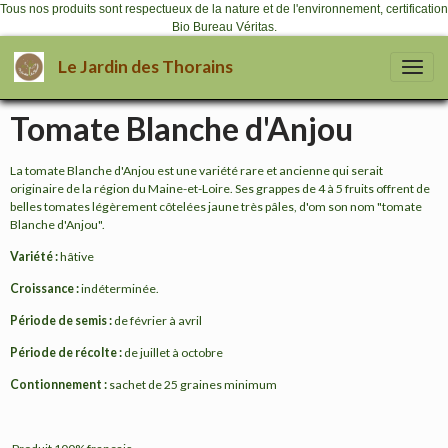
Tous nos produits sont respectueux de la nature et de l'environnement, certification
Bio Bureau Véritas.
Le Jardin des Thorains
Tomate Blanche d'Anjou
La tomate Blanche d'Anjou est une variété rare et ancienne qui serait
originaire de la région du Maine-et-Loire. Ses grappes de 4 à 5 fruits offrent de
belles tomates légèrement côtelées jaune très pâles, d'om son nom "tomate
Blanche d'Anjou".
Variété :
hâtive
Croissance :
indéterminée.
Période de semis :
de février à avril
Période de récolte :
de juillet à octobre
Contionnement :
sachet de 25 graines minimum