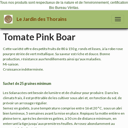
Tous nos produits sont respectueux de la nature et de l'environnement, certification
Bio Bureau Véritas.
Le Jardin des Thorains
Tomate Pink Boar
Cette variété offre des petits fruits de 80 à 150 g, ronds et lisses, à la robe rose
pourpre striée de vert métallique. Sa saveur est riche et douce. Bonne
production, résistance aux fendillements ainsi qu'aux maladies.
Mi-saison.
Croissance indéterminée.
Sachet de 25 graines minimum
Les Solanacées ont besoin de lumière et de chaleur pour produire. Dans les
climats frais, il est préférable de les cultiver sous abri et, en fonction du sol, de
prévoir un arrosage régulier.
Semez en godets, à une température comprise entre 16 et 20 °C, sous un abri
bien lumineux, 5 semaines avant la mise en place. Repiquez la motte entière en
pleine terre, après les dernières gelées, à 50 cm de distance minimum, en
enterrant la tige jusqu’aux premières feuilles. Arrosez abondamment au