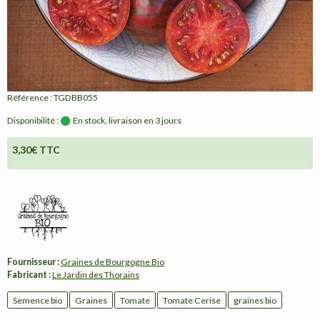
Référence : TGDBB055
Disponibilité :
En stock, livraison en 3 jours
3,30€ TTC
Fournisseur :
Graines de Bourgogne Bio
Fabricant :
Le Jardin des Thorains
Semence bio
Graines
Tomate
Tomate Cerise
graines bio