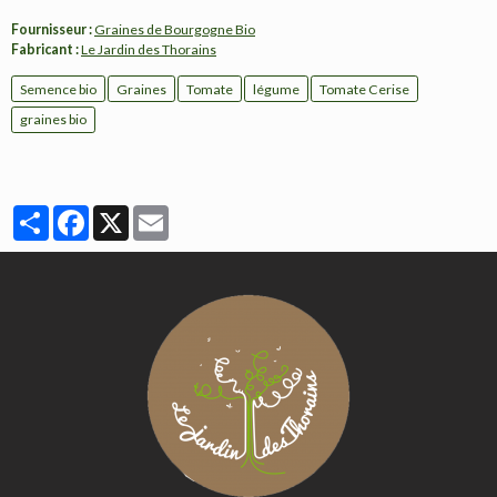
Fournisseur :
Graines de Bourgogne Bio
Fabricant :
Le Jardin des Thorains
Semence bio
Graines
Tomate
légume
Tomate Cerise
graines bio
Partager
Facebook
X
Email